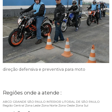
direção defensiva e preventiva para moto
Regiões onde a atende :
ABCD
GRANDE SÃO PAULO
INTERIOR
LITORAL DE SÃO PAULO
Região Central
Zona Leste
Zona Norte
Zona Oeste
Zona Sul