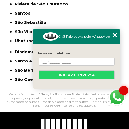
Riviera de São Lourenço
Santos
São Sebastião
São Vicente
Olá! Fale agora pelo WhatsApp
Ubatuba
Diadema
Insira seu telefone
Santo André
São Bernardo do Campo
INICIAR CONVERSA
São Caetano do Sul
1
O conteúdo do texto "
Direção Defensiva Moto
" é de direito reservado. Sua
reprodução, parcial ou total, mesmo citando nossos links, é proibida sem a
autorização do autor. Crime de violação de direito autoral – artigo 184 do Código
Penal –
Lei 9610/98 - Lei de direitos autorais
.