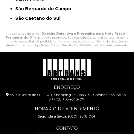
São Bernardo do Campo
São Caetano do Sul
O conteúdo do texto "
Direção Defensiva e Preventiva para Moto Preço
Freguesia do Ó
" é de direito reservado. Sua reprodução, parcial ou total, mesmo
citando nossos links, é proibida sem a autorização do autor. Crime de violação de
direito autoral – artigo 184 do Código Penal –
Lei 9610/98 - Lei de direitos autorais
.
ENDEREÇO
Av. Cruzeiro do Sul, 1100, Shopping D, Piso G3 - Canindé São Paulo -
SP - CEP: 04648-071
HORÁRIO DE ATENDIMENTO
Segunda à Sexta: 9:00h às 18:00h
CONTATO