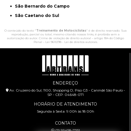
São Bernardo do Campo
São Caetano do Sul
O conteúdo do texto "
Treinamento de Motociclistas
" é de direito reservado. Sua
reprodução, parcial ou total, mesmo citando nossos links, é proibida sem a
autorização do autor. Crime de violação de direito autoral – artigo 184 do Código
Penal –
Lei 9610/98 - Lei de direitos autorais
.
ENDEREÇO
Av. Cruzeiro do Sul, 1100, Shopping D, Piso G3 - Canindé São Paulo -
SP - CEP: 04648-071
HORÁRIO DE ATENDIMENTO
Segunda à Sexta: 9:00h às 18:00h
CONTATO
(11) 99458-7351