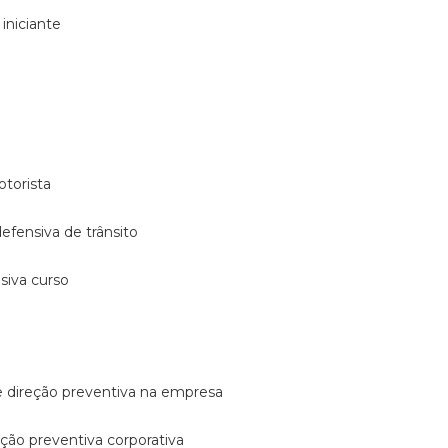
 iniciante
otorista
 defensiva de trânsito
nsiva curso
e direção preventiva na empresa
reção preventiva corporativa