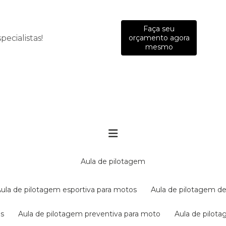
Faça seu
ecialistas!
orçamento agora
mesmo
aula de pilotagem
aula de pilotagem esportiva para motos
aula de pilotagem de
es
aula de pilotagem preventiva para moto
aula de pilo