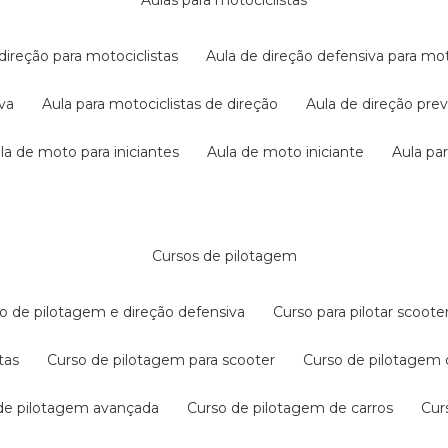
aulas para motociclistas
 direção para motociclistas
aula de direção defensiva para mot
iva
aula para motociclistas de direção
aula de direção pr
ula de moto para iniciantes
aula de moto iniciante
aula p
cursos de pilotagem
so de pilotagem e direção defensiva
curso para pilotar scoo
tas
curso de pilotagem para scooter
curso de pilotagem
 de pilotagem avançada
curso de pilotagem de carros
cu