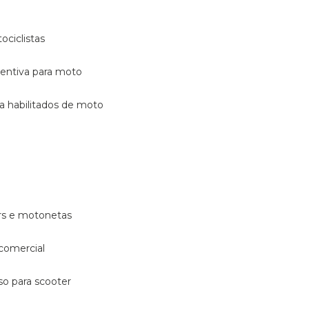
ociclistas
eventiva para moto
ara habilitados de moto
ters e motonetas
 comercial
rso para scooter