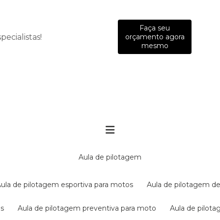
Faça seu
ecialistas!
orçamento agora
mesmo
aula de pilotagem
aula de pilotagem esportiva para motos
aula de pilotagem de
es
aula de pilotagem preventiva para moto
aula de pilo