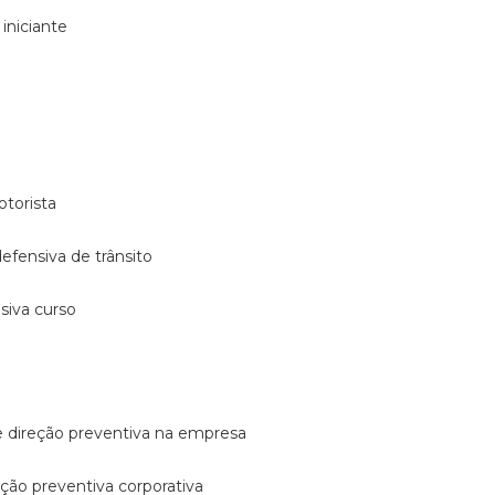
 iniciante
otorista
 defensiva de trânsito
nsiva curso
e direção preventiva na empresa
reção preventiva corporativa