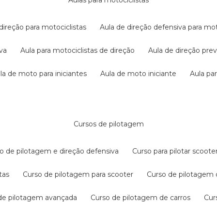
aulas para motociclistas
 direção para motociclistas
aula de direção defensiva para mot
iva
aula para motociclistas de direção
aula de direção pr
ula de moto para iniciantes
aula de moto iniciante
aula p
cursos de pilotagem
so de pilotagem e direção defensiva
curso para pilotar scoo
tas
curso de pilotagem para scooter
curso de pilotagem
 de pilotagem avançada
curso de pilotagem de carros
cu