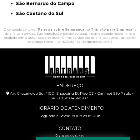
São Bernardo do Campo
São Caetano do Sul
O conteúdo do texto "
Palestra sobre Segurança no Trânsito para Empresa
" é
de direito reservado. Sua reprodução, parcial ou total, mesmo citando nossos links, é
proibida sem a autorização do autor. Crime de violação de direito autoral – artigo 184
do Código Penal –
Lei 9610/98 - Lei de direitos autorais
.
ENDEREÇO
Av. Cruzeiro do Sul, 1100, Shopping D, Piso G3 - Canindé São Paulo -
SP - CEP: 04648-071
HORÁRIO DE ATENDIMENTO
Segunda à Sexta: 9:00h às 18:00h
CONTATO
(11) 99458-7351