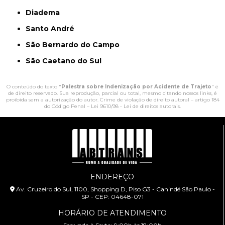
Diadema
Santo André
São Bernardo do Campo
São Caetano do Sul
O conteúdo do texto "
Palestra sobre Indenização por Acidente de Trajeto
" é
de direito reservado. Sua reprodução, parcial ou total, mesmo citando nossos links, é
proibida sem a autorização do autor. Crime de violação de direito autoral – artigo 184
do Código Penal –
Lei 9610/98 - Lei de direitos autorais
.
ENDEREÇO
Av. Cruzeiro do Sul, 1100, Shopping D, Piso G3 - Canindé São Paulo -
SP - CEP: 04648-071
HORÁRIO DE ATENDIMENTO