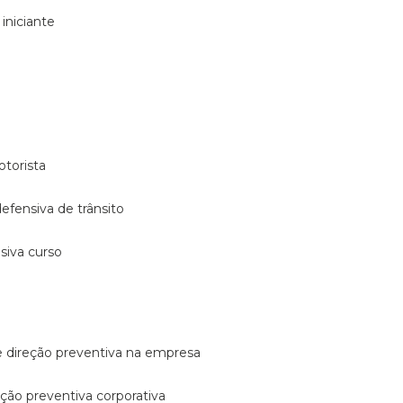
 iniciante
otorista
 defensiva de trânsito
nsiva curso
e direção preventiva na empresa
reção preventiva corporativa