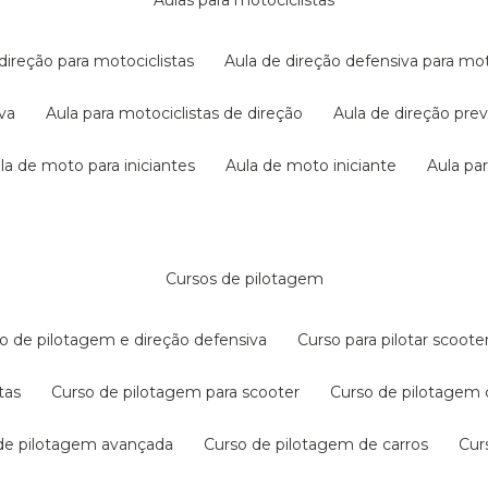
aulas para motociclistas
 direção para motociclistas
aula de direção defensiva para mot
iva
aula para motociclistas de direção
aula de direção pr
ula de moto para iniciantes
aula de moto iniciante
aula p
cursos de pilotagem
so de pilotagem e direção defensiva
curso para pilotar scoo
tas
curso de pilotagem para scooter
curso de pilotagem
 de pilotagem avançada
curso de pilotagem de carros
cu