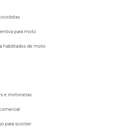
ociclistas
eventiva para moto
ara habilitados de moto
ters e motonetas
 comercial
rso para scooter