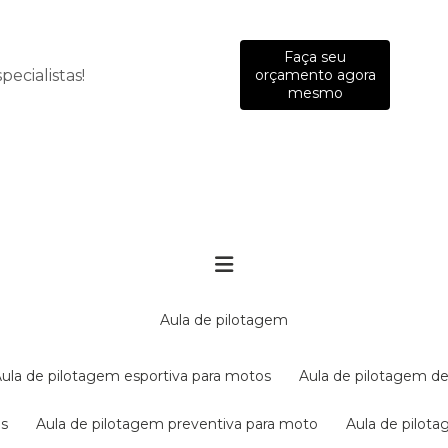
Faça seu
ecialistas!
orçamento agora
mesmo
aula de pilotagem
aula de pilotagem esportiva para motos
aula de pilotagem de
es
aula de pilotagem preventiva para moto
aula de pilo