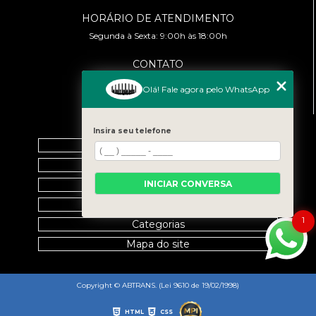
HORÁRIO DE ATENDIMENTO
Segunda à Sexta: 9:00h às 18:00h
CONTATO
(11) 99458-7351
Olá! Fale agora pelo WhatsApp
cursoabtrans@gmail.com
MENU
Insira seu telefone
Home
Empresa
INICIAR CONVERSA
Galeria
Contato
1
Categorias
Mapa do site
Copyright © ABTRANS. (Lei 9610 de 19/02/1998)
HTML
CSS