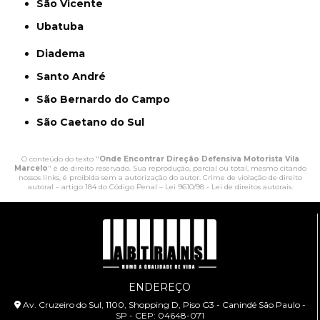
São Vicente
Ubatuba
Diadema
Santo André
São Bernardo do Campo
São Caetano do Sul
O conteúdo do texto "
Onde Encontrar Direção Defensiva Motorista Vila
Marcelo
" é de direito reservado. Sua reprodução, parcial ou total, mesmo citando
nossos links, é proibida sem a autorização do autor. Crime de violação de direito
autoral – artigo 184 do Código Penal –
Lei 9610/98 - Lei de direitos autorais
.
ENDEREÇO
Av. Cruzeiro do Sul, 1100, Shopping D, Piso G3 - Canindé São Paulo -
SP - CEP: 04648-071