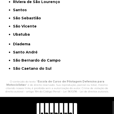
Riviera de São Lourenço
Santos
São Sebastião
São Vicente
Ubatuba
Diadema
Santo André
São Bernardo do Campo
São Caetano do Sul
O conteúdo do texto "
Escola de Curso de Pilotagem Defensiva para
Motociclistas
" é de direito reservado. Sua reprodução, parcial ou total, mesmo
citando nossos links, é proibida sem a autorização do autor. Crime de violação de
direito autoral – artigo 184 do Código Penal –
Lei 9610/98 - Lei de direitos autorais
.