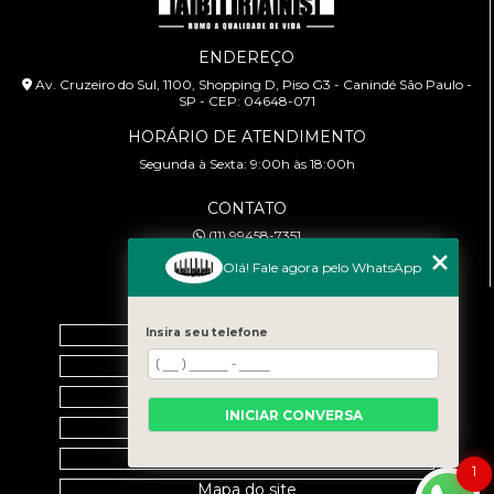
ENDEREÇO
Av. Cruzeiro do Sul, 1100, Shopping D, Piso G3 - Canindé São Paulo -
SP - CEP: 04648-071
HORÁRIO DE ATENDIMENTO
Segunda à Sexta: 9:00h às 18:00h
CONTATO
(11) 99458-7351
cursoabtrans@gmail.com
Olá! Fale agora pelo WhatsApp
MENU
Insira seu telefone
Home
Empresa
Galeria
INICIAR CONVERSA
Contato
Categorias
1
Mapa do site