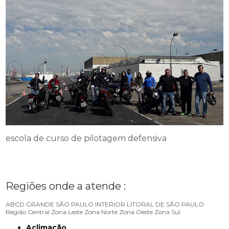
escola de curso de pilotagem defensiva
Regiões onde a atende :
ABCD
GRANDE SÃO PAULO
INTERIOR
LITORAL DE SÃO PAULO
Região Central
Zona Leste
Zona Norte
Zona Oeste
Zona Sul
Aclimação