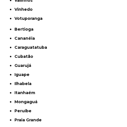
Valinhos
Vinhedo
Votuporanga
Bertioga
Cananéia
Caraguatatuba
Cubatão
Guarujá
Iguape
Ilhabela
Itanhaém
Mongaguá
Peruíbe
Praia Grande