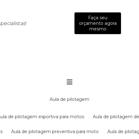
Faça seu
ecialistas!
orçamento agora
mesmo
aula de pilotagem
aula de pilotagem esportiva para motos
aula de pilotagem de
es
aula de pilotagem preventiva para moto
aula de pilo