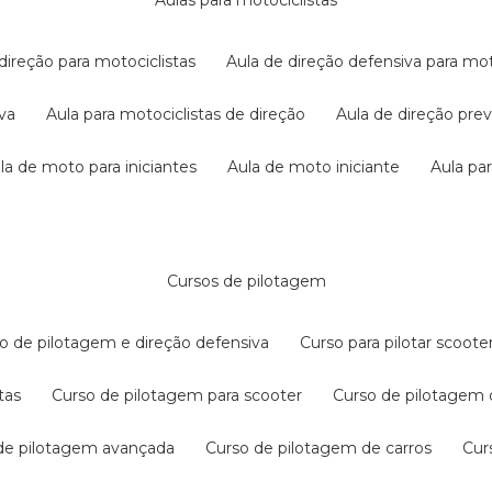
aulas para motociclistas
 direção para motociclistas
aula de direção defensiva para mot
iva
aula para motociclistas de direção
aula de direção pr
ula de moto para iniciantes
aula de moto iniciante
aula p
cursos de pilotagem
so de pilotagem e direção defensiva
curso para pilotar scoo
tas
curso de pilotagem para scooter
curso de pilotagem
 de pilotagem avançada
curso de pilotagem de carros
cu