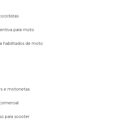
ociclistas
eventiva para moto
ara habilitados de moto
ters e motonetas
 comercial
rso para scooter