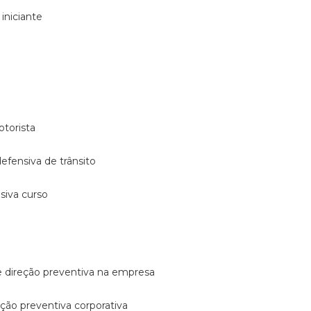
 iniciante
otorista
 defensiva de trânsito
nsiva curso
e direção preventiva na empresa
reção preventiva corporativa