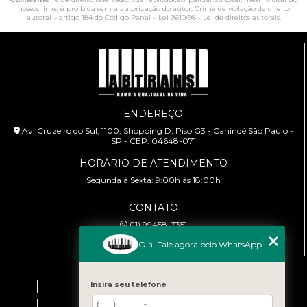
nossos links, é proibida sem a autorização do autor. Crime de violação de direito
autoral – artigo 184 do Código Penal –
Lei 9610/98 - Lei de direitos autorais
.
ENDEREÇO
Av. Cruzeiro do Sul, 1100, Shopping D, Piso G3 - Canindé São Paulo -
SP - CEP: 04648-071
HORÁRIO DE ATENDIMENTO
Segunda à Sexta: 9:00h às 18:00h
CONTATO
(11) 99458-7351
cursoabtrans@gmail.com
Olá! Fale agora pelo WhatsApp
MENU
Home
Insira seu telefone
Empresa