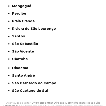
Mongaguá
Peruíbe
Praia Grande
Riviera de São Lourenço
Santos
São Sebastião
São Vicente
Ubatuba
Diadema
Santo André
São Bernardo do Campo
São Caetano do Sul
O conteúdo do texto "
Onde Encontrar Direção Defensiva para Motos Vila
Guilherme
" é de direito reservado. Sua reprodução, parcial ou total, mesmo citando