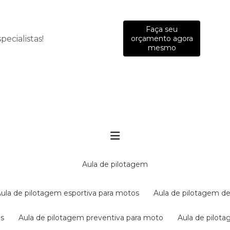
Faça seu
ecialistas!
orçamento agora
mesmo
aula de pilotagem
aula de pilotagem esportiva para motos
aula de pilotagem de
es
aula de pilotagem preventiva para moto
aula de pilo