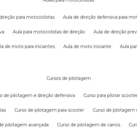
aulas para motociclistas
 direção para motociclistas
aula de direção defensiva para mot
iva
aula para motociclistas de direção
aula de direção pr
ula de moto para iniciantes
aula de moto iniciante
aula p
cursos de pilotagem
so de pilotagem e direção defensiva
curso para pilotar scoo
tas
curso de pilotagem para scooter
curso de pilotagem
 de pilotagem avançada
curso de pilotagem de carros
cu