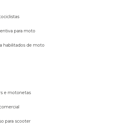
ociclistas
eventiva para moto
ara habilitados de moto
ters e motonetas
 comercial
rso para scooter