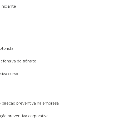
 iniciante
otorista
 defensiva de trânsito
nsiva curso
e direção preventiva na empresa
reção preventiva corporativa