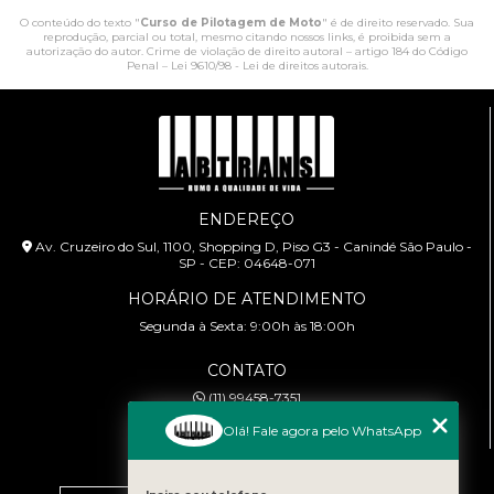
O conteúdo do texto "
Curso de Pilotagem de Moto
" é de direito reservado. Sua
reprodução, parcial ou total, mesmo citando nossos links, é proibida sem a
autorização do autor. Crime de violação de direito autoral – artigo 184 do Código
Penal –
Lei 9610/98 - Lei de direitos autorais
.
ENDEREÇO
Av. Cruzeiro do Sul, 1100, Shopping D, Piso G3 - Canindé São Paulo -
SP - CEP: 04648-071
HORÁRIO DE ATENDIMENTO
Segunda à Sexta: 9:00h às 18:00h
CONTATO
(11) 99458-7351
cursoabtrans@gmail.com
Olá! Fale agora pelo WhatsApp
MENU