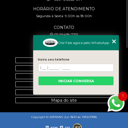
HORÁRIO DE ATENDIMENTO
Segunda à Sexta: 9:00h às 18:00h
CONTATO
(11) 99458-7351
cursoabtrans@gmail.com
Olá! Fale agora pelo WhatsApp
MENU
Home
Insira seu telefone
Empresa
Galeria
INICIAR CONVERSA
Contato
Categorias
1
Mapa do site
Copyright © ABTRANS. (Lei 9610 de 19/02/1998)
HTML
CSS