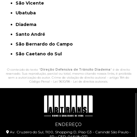
São Vicente
Ubatuba
Diadema
Santo André
São Bernardo do Campo
São Caetano do Sul
O conteúdo do texto "
Direção Defensiva de Trânsito Diadema
" é de direito
reservado. Sua reprodução, parcial ou total, mesmo citando nossos links, é proibida
sem a autorização do autor. Crime de violação de direito autoral – artigo 184 do
Código Penal –
Lei 9610/98 - Lei de direitos autorais
.
ENDEREÇO
Av. Cruzeiro do Sul, 1100, Shopping D, Piso G3 - Canindé São Paulo -
SP - CEP: 04648-071