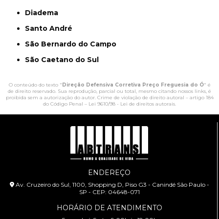
Diadema
Santo André
São Bernardo do Campo
São Caetano do Sul
O conteúdo do texto "
Direção Defensiva Corretiva Preço Freguesia do Ó
" é
de direito reservado. Sua reprodução, parcial ou total, mesmo citando nossos links, é
proibida sem a autorização do autor. Crime de violação de direito autoral – artigo 184
do Código Penal –
Lei 9610/98 - Lei de direitos autorais
.
ENDEREÇO
Av. Cruzeiro do Sul, 1100, Shopping D, Piso G3 - Canindé São Paulo -
SP - CEP: 04648-071
HORÁRIO DE ATENDIMENTO