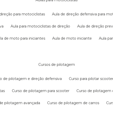
aulas para motociclistas
 direção para motociclistas
aula de direção defensiva para mot
iva
aula para motociclistas de direção
aula de direção pr
ula de moto para iniciantes
aula de moto iniciante
aula p
cursos de pilotagem
so de pilotagem e direção defensiva
curso para pilotar scoo
tas
curso de pilotagem para scooter
curso de pilotagem
 de pilotagem avançada
curso de pilotagem de carros
cu