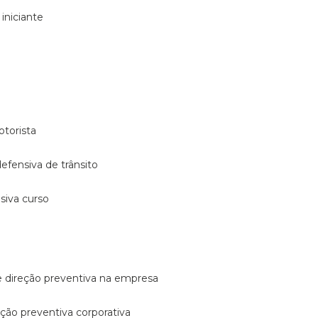
 iniciante
otorista
 defensiva de trânsito
nsiva curso
e direção preventiva na empresa
reção preventiva corporativa