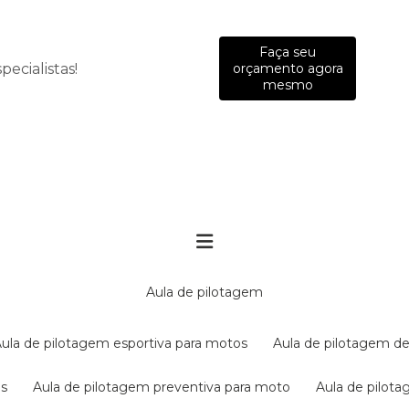
Faça seu
ecialistas!
orçamento agora
mesmo
aula de pilotagem
aula de pilotagem esportiva para motos
aula de pilotagem de
es
aula de pilotagem preventiva para moto
aula de pilo