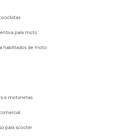
ociclistas
eventiva para moto
ara habilitados de moto
ters e motonetas
 comercial
rso para scooter