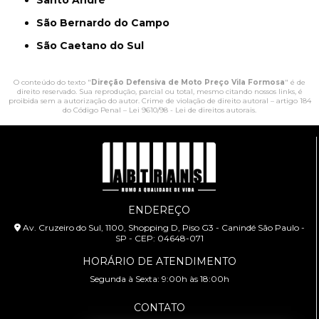
Santo André
São Bernardo do Campo
São Caetano do Sul
O conteúdo do texto "
Direção Defensiva de Moto Preço Vila Formosa
" é de
direito reservado. Sua reprodução, parcial ou total, mesmo citando nossos links, é
proibida sem a autorização do autor. Crime de violação de direito autoral – artigo 184
do Código Penal –
Lei 9610/98 - Lei de direitos autorais
.
ENDEREÇO
Av. Cruzeiro do Sul, 1100, Shopping D, Piso G3 - Canindé São Paulo -
SP - CEP: 04648-071
HORÁRIO DE ATENDIMENTO
Segunda à Sexta: 9:00h às 18:00h
CONTATO