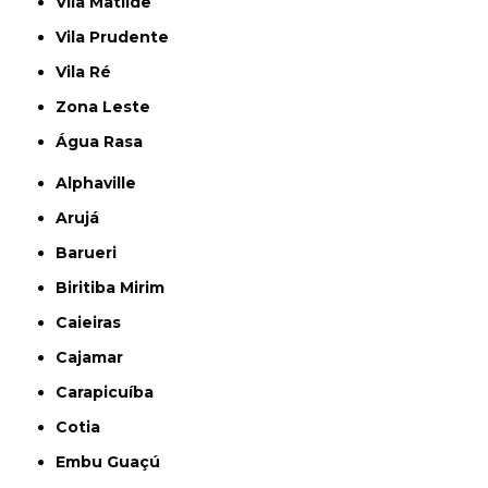
Vila Matilde
Vila Prudente
Vila Ré
Zona Leste
Água Rasa
Alphaville
Arujá
Barueri
Biritiba Mirim
Caieiras
Cajamar
Carapicuíba
Cotia
Embu Guaçú