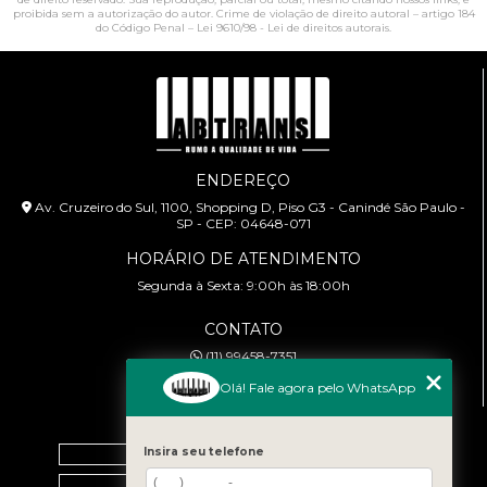
proibida sem a autorização do autor. Crime de violação de direito autoral – artigo 184
do Código Penal –
Lei 9610/98 - Lei de direitos autorais
.
ENDEREÇO
Av. Cruzeiro do Sul, 1100, Shopping D, Piso G3 - Canindé São Paulo -
SP - CEP: 04648-071
HORÁRIO DE ATENDIMENTO
Segunda à Sexta: 9:00h às 18:00h
CONTATO
(11) 99458-7351
cursoabtrans@gmail.com
Olá! Fale agora pelo WhatsApp
MENU
Insira seu telefone
Home
Empresa