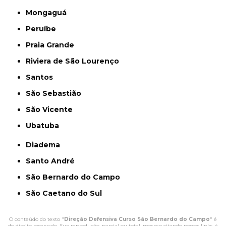
Mongaguá
Peruíbe
Praia Grande
Riviera de São Lourenço
Santos
São Sebastião
São Vicente
Ubatuba
Diadema
Santo André
São Bernardo do Campo
São Caetano do Sul
O conteúdo do texto "
Direção Defensiva Curso São Bernardo do Campo
" é
de direito reservado. Sua reprodução, parcial ou total, mesmo citando nossos links, é