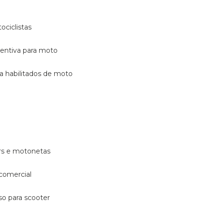
ociclistas
eventiva para moto
ara habilitados de moto
ters e motonetas
 comercial
rso para scooter