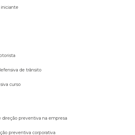
 iniciante
otorista
 defensiva de trânsito
nsiva curso
e direção preventiva na empresa
reção preventiva corporativa