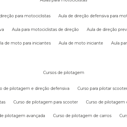
aulas para motociclistas
 direção para motociclistas
aula de direção defensiva para mot
iva
aula para motociclistas de direção
aula de direção pr
ula de moto para iniciantes
aula de moto iniciante
aula p
cursos de pilotagem
so de pilotagem e direção defensiva
curso para pilotar scoo
tas
curso de pilotagem para scooter
curso de pilotagem
 de pilotagem avançada
curso de pilotagem de carros
cu