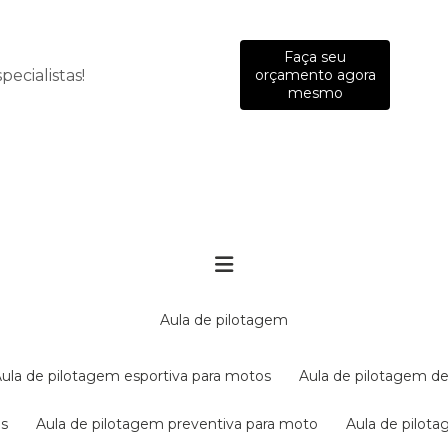
Faça seu
ecialistas!
orçamento agora
mesmo
aula de pilotagem
aula de pilotagem esportiva para motos
aula de pilotagem de
es
aula de pilotagem preventiva para moto
aula de pilo