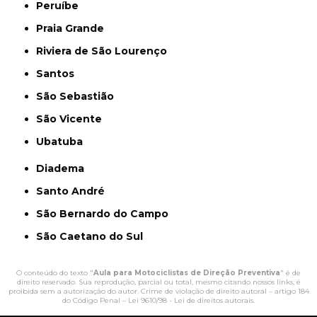
Peruíbe
Praia Grande
Riviera de São Lourenço
Santos
São Sebastião
São Vicente
Ubatuba
Diadema
Santo André
São Bernardo do Campo
São Caetano do Sul
O conteúdo do texto "
Aula para Motociclistas de Direção Preventiva
" é de
direito reservado. Sua reprodução, parcial ou total, mesmo citando nossos links, é
proibida sem a autorização do autor. Crime de violação de direito autoral – artigo 184
do Código Penal –
Lei 9610/98 - Lei de direitos autorais
.