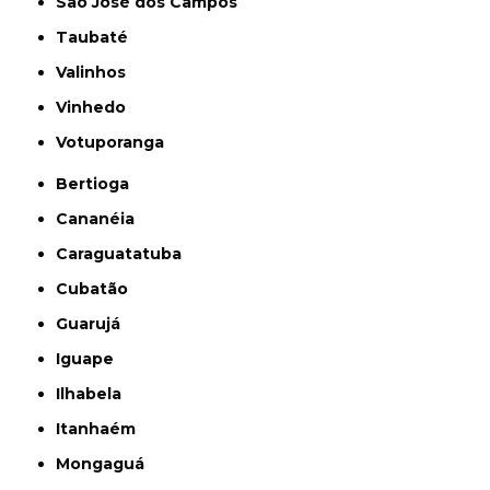
São José dos Campos
Taubaté
Valinhos
Vinhedo
Votuporanga
Bertioga
Cananéia
Caraguatatuba
Cubatão
Guarujá
Iguape
Ilhabela
Itanhaém
Mongaguá