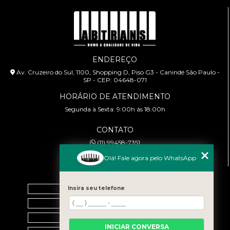
ENDEREÇO
Av. Cruzeiro do Sul, 1100, Shopping D, Piso G3 - Canindé São Paulo -
SP - CEP: 04648-071
HORÁRIO DE ATENDIMENTO
Segunda à Sexta: 9:00h às 18:00h
CONTATO
(11) 99458-7351
cursoabtrans@gmail.com
Olá! Fale agora pelo WhatsApp
MENU
Home
Insira seu telefone
Empresa
Galeria
INICIAR CONVERSA