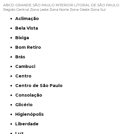
ABCD
GRANDE SÃO PAULO
INTERIOR
LITORAL DE SÃO PAULO
Região Central
Zona Leste
Zona Norte
Zona Oeste
Zona Sul
Aclimação
Bela Vista
Bixiga
Bom Retiro
Brás
Cambuci
Centro
Centro de São Paulo
Consolação
Glicério
Higienópolis
Liberdade
Luz