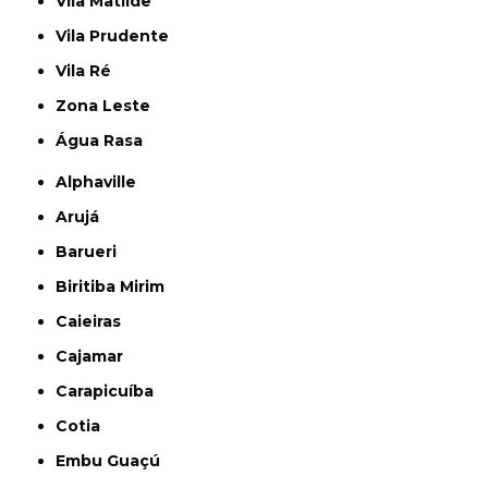
Vila Matilde
Vila Prudente
Vila Ré
Zona Leste
Água Rasa
Alphaville
Arujá
Barueri
Biritiba Mirim
Caieiras
Cajamar
Carapicuíba
Cotia
Embu Guaçú