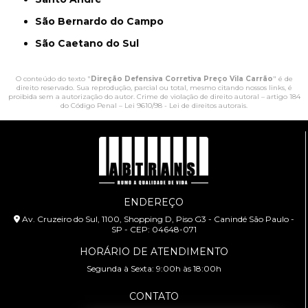
São Bernardo do Campo
São Caetano do Sul
O conteúdo do texto "
Direção Defensiva Corretiva Preço Vila Carrão
" é de
direito reservado. Sua reprodução, parcial ou total, mesmo citando nossos links, é
proibida sem a autorização do autor. Crime de violação de direito autoral – artigo 184
do Código Penal –
Lei 9610/98 - Lei de direitos autorais
.
ENDEREÇO
Av. Cruzeiro do Sul, 1100, Shopping D, Piso G3 - Canindé São Paulo -
SP - CEP: 04648-071
HORÁRIO DE ATENDIMENTO
Segunda à Sexta: 9:00h às 18:00h
CONTATO