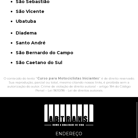
São Sebastião
São Vicente
Ubatuba
Diadema
Santo André
São Bernardo do Campo
São Caetano do Sul
O conteúdo do texto "
Curso para Motociclistas Iniciantes
" é de direito reservado.
Sua reprodução, parcial ou total, mesmo citando nossos links, é proibida sem a
autorização do autor. Crime de violação de direito autoral – artigo 184 do Código
Penal –
Lei 9610/98 - Lei de direitos autorais
.
ENDEREÇO