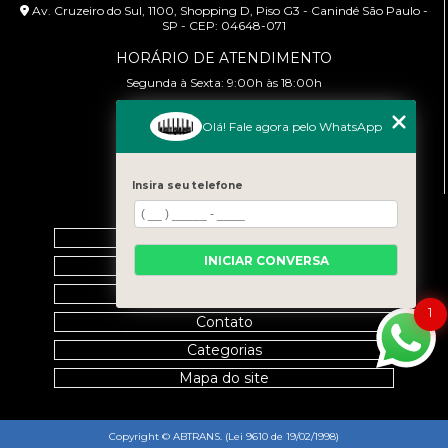
Av. Cruzeiro do Sul, 1100, Shopping D, Piso G3 - Canindé São Paulo -
SP - CEP: 04648-071
HORÁRIO DE ATENDIMENTO
Segunda à Sexta: 9:00h às 18:00h
CONTATO
Olá! Fale agora pelo WhatsApp
(11) 99458-7351
cursoabtrans@gmail.com
Insira seu telefone
MENU
Home
INICIAR CONVERSA
Empresa
Galeria
1
Contato
Categorias
Mapa do site
Copyright © ABTRANS. (Lei 9610 de 19/02/1998)