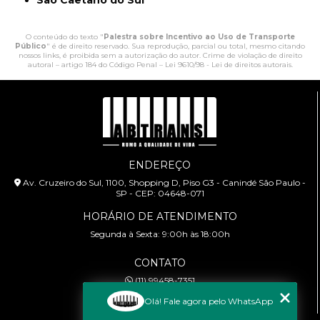
São Caetano do Sul
O conteúdo do texto "
Palestra sobre Incentivo ao Uso de Transporte
Público
" é de direito reservado. Sua reprodução, parcial ou total, mesmo citando
nossos links, é proibida sem a autorização do autor. Crime de violação de direito
autoral – artigo 184 do Código Penal –
Lei 9610/98 - Lei de direitos autorais
.
ENDEREÇO
Av. Cruzeiro do Sul, 1100, Shopping D, Piso G3 - Canindé São Paulo -
SP - CEP: 04648-071
HORÁRIO DE ATENDIMENTO
Segunda à Sexta: 9:00h às 18:00h
CONTATO
(11) 99458-7351
cursoabtrans@gmail.com
Olá! Fale agora pelo WhatsApp