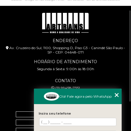
ENDEREÇO
Av. Cruzeiro do Sul, 1100, Shopping D, Piso G3 - Canindé São Paulo -
SP - CEP: 04648-071
HORÁRIO DE ATENDIMENTO
Segunda à Sexta: 9:00h às 18:00h
CONTATO
(11) 99458-7351
cursoabtrans@gmail.com
Olá! Fale agora pelo WhatsApp
MENU
Home
Insira seu telefone
Empresa
Galeria