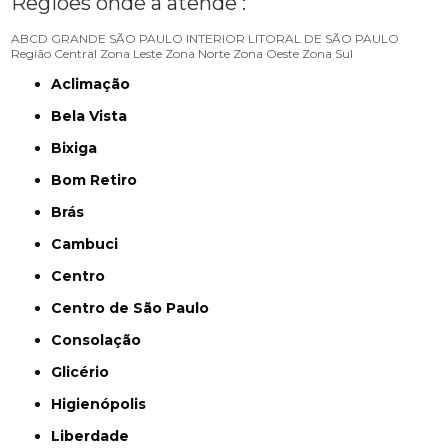
Regiões onde a atende :
ABCD
GRANDE SÃO PAULO
INTERIOR
LITORAL DE SÃO PAULO
Região Central
Zona Leste
Zona Norte
Zona Oeste
Zona Sul
Aclimação
Bela Vista
Bixiga
Bom Retiro
Brás
Cambuci
Centro
Centro de São Paulo
Consolação
Glicério
Higienópolis
Liberdade