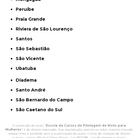
Peruíbe
Praia Grande
Riviera de São Lourenço
Santos
São Sebastião
São Vicente
Ubatuba
Diadema
Santo André
São Bernardo do Campo
São Caetano do Sul
O conteúdo do texto "
Escola de Cursos de Pilotagem de Moto para
Mulheres
" é de direito reservado. Sua reprodução, parcial ou total, mesmo citando
nossos links, é proibida sem a autorização do autor. Crime de violação de direito
autoral – artigo 184 do Código Penal –
Lei 9610/98 - Lei de direitos autorais
.