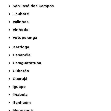
São José dos Campos
Taubaté
Valinhos
Vinhedo
Votuporanga
Bertioga
Cananéia
Caraguatatuba
Cubatão
Guarujá
Iguape
Ilhabela
Itanhaém
Mongaguá