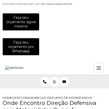
Entre em contato com um de nossos especialistas!
Faça seu
orçamento agora
mesmo
Faça seu
orçamento por
Whatsapp
HOME
CATEGORIAS
DIRECAO DEFENSIVA
CURSO DE DIRECAO DEFENSIVA
ONDE ENCONTRO DIREC
Onde Encontro Direção Defensiva