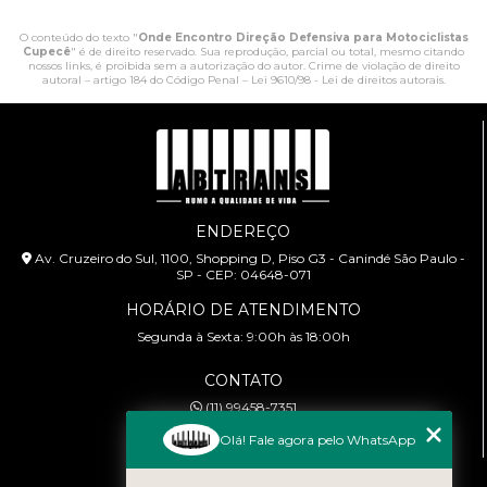
O conteúdo do texto "
Onde Encontro Direção Defensiva para Motociclistas
Cupecê
" é de direito reservado. Sua reprodução, parcial ou total, mesmo citando
nossos links, é proibida sem a autorização do autor. Crime de violação de direito
autoral – artigo 184 do Código Penal –
Lei 9610/98 - Lei de direitos autorais
.
ENDEREÇO
Av. Cruzeiro do Sul, 1100, Shopping D, Piso G3 - Canindé São Paulo -
SP - CEP: 04648-071
HORÁRIO DE ATENDIMENTO
Segunda à Sexta: 9:00h às 18:00h
CONTATO
(11) 99458-7351
cursoabtrans@gmail.com
Olá! Fale agora pelo WhatsApp
MENU