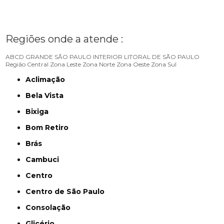
Regiões onde a atende :
ABCD
GRANDE SÃO PAULO
INTERIOR
LITORAL DE SÃO PAULO
Região Central
Zona Leste
Zona Norte
Zona Oeste
Zona Sul
Aclimação
Bela Vista
Bixiga
Bom Retiro
Brás
Cambuci
Centro
Centro de São Paulo
Consolação
Glicério