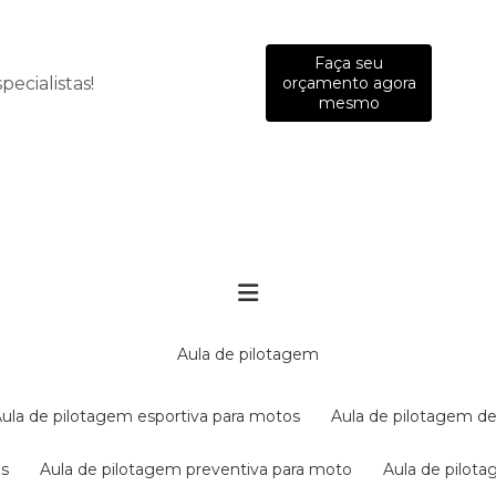
Faça seu
ecialistas!
orçamento agora
mesmo
aula de pilotagem
aula de pilotagem esportiva para motos
aula de pilotagem de
es
aula de pilotagem preventiva para moto
aula de pilo