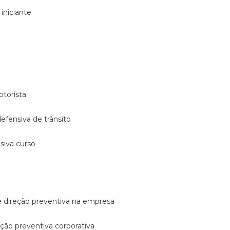
 iniciante
otorista
 defensiva de trânsito
nsiva curso
e direção preventiva na empresa
reção preventiva corporativa