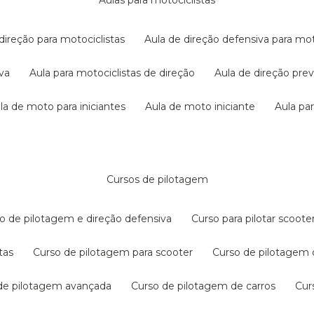
aulas para motociclistas
 direção para motociclistas
aula de direção defensiva para mot
iva
aula para motociclistas de direção
aula de direção pr
ula de moto para iniciantes
aula de moto iniciante
aula p
cursos de pilotagem
so de pilotagem e direção defensiva
curso para pilotar scoo
tas
curso de pilotagem para scooter
curso de pilotagem
 de pilotagem avançada
curso de pilotagem de carros
cu