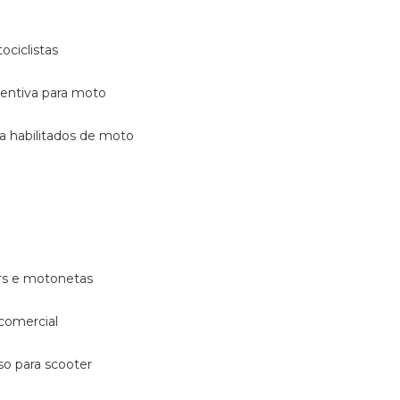
ociclistas
eventiva para moto
ara habilitados de moto
ters e motonetas
 comercial
rso para scooter