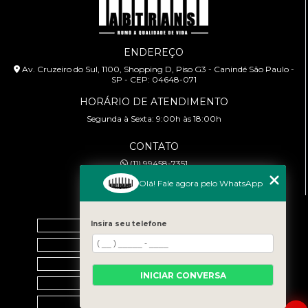
ENDEREÇO
Av. Cruzeiro do Sul, 1100, Shopping D, Piso G3 - Canindé São Paulo -
SP - CEP: 04648-071
HORÁRIO DE ATENDIMENTO
Segunda à Sexta: 9:00h às 18:00h
CONTATO
(11) 99458-7351
cursoabtrans@gmail.com
Olá! Fale agora pelo WhatsApp
MENU
Insira seu telefone
Home
Empresa
Galeria
INICIAR CONVERSA
Contato
Categorias