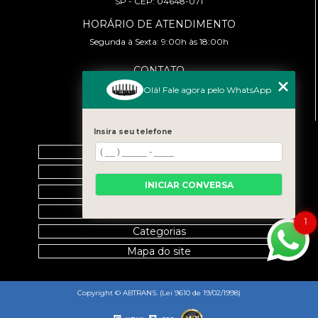
SP - CEP: 04648-071
HORÁRIO DE ATENDIMENTO
Segunda à Sexta: 9:00h às 18:00h
CONTATO
(11) 99458-7351
Olá! Fale agora pelo WhatsApp
cursoabtrans@gmail.com
MENU
Insira seu telefone
Home
Empresa
INICIAR CONVERSA
Galeria
Contato
1
Categorias
Mapa do site
Copyright © ABTRANS. (Lei 9610 de 19/02/1998)