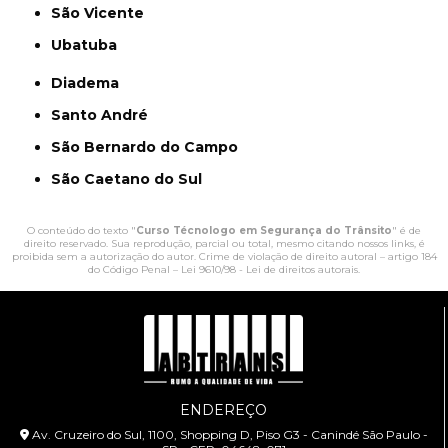
São Vicente
Ubatuba
Diadema
Santo André
São Bernardo do Campo
São Caetano do Sul
O conteúdo do texto "
Curso Técnologo em Segurança do Trânsito
" é de
direito reservado. Sua reprodução, parcial ou total, mesmo citando nossos links, é
proibida sem a autorização do autor. Crime de violação de direito autoral – artigo 184
do Código Penal –
Lei 9610/98 - Lei de direitos autorais
.
ENDEREÇO
Av. Cruzeiro do Sul, 1100, Shopping D, Piso G3 - Canindé São Paulo -