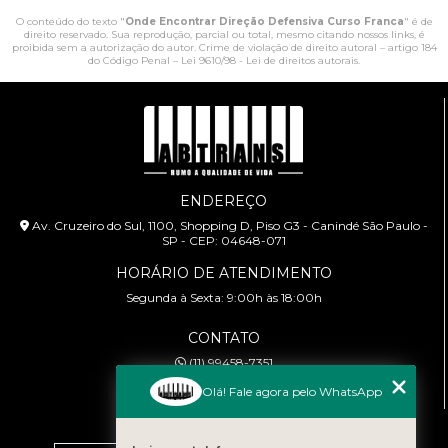
O conteúdo do texto "
Onde Encontrar Direção Defensiva Curso Franca
" é de
direito reservado. Sua reprodução, parcial ou total, mesmo citando nossos links, é
proibida sem a autorização do autor. Crime de violação de direito autoral – artigo 184
do Código Penal –
Lei 9610/98 - Lei de direitos autorais
.
ENDEREÇO
Av. Cruzeiro do Sul, 1100, Shopping D, Piso G3 - Canindé São Paulo -
SP - CEP: 04648-071
HORÁRIO DE ATENDIMENTO
Segunda à Sexta: 9:00h às 18:00h
CONTATO
(11) 99458-7351
cursoabtrans@gmail.com
Olá! Fale agora pelo WhatsApp
MENU