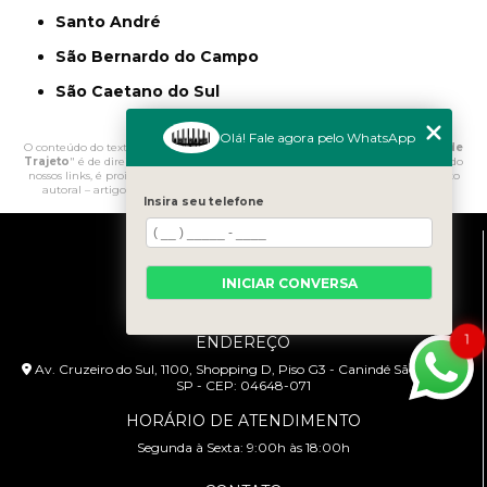
Santo André
São Bernardo do Campo
São Caetano do Sul
Olá! Fale agora pelo WhatsApp
O conteúdo do texto "
Palestra sobre Redução de Custos por Acidente de
Trajeto
" é de direito reservado. Sua reprodução, parcial ou total, mesmo citando
nossos links, é proibida sem a autorização do autor. Crime de violação de direito
autoral – artigo 184 do Código Penal –
Lei 9610/98 - Lei de direitos autorais
.
Insira seu telefone
INICIAR CONVERSA
1
ENDEREÇO
Av. Cruzeiro do Sul, 1100, Shopping D, Piso G3 - Canindé São Paulo -
SP - CEP: 04648-071
HORÁRIO DE ATENDIMENTO
Segunda à Sexta: 9:00h às 18:00h