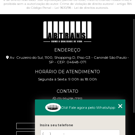
proibida sem a autorização do autor. Crime de violação de direito autoral – artigo 184
do Código Penal –
Lei 9610/98 - Lei de direitos autorais
.
ENDEREÇO
Av. Cruzeiro do Sul, 1100, Shopping D, Piso G3 - Canindé São Paulo -
SP - CEP: 04648-071
HORÁRIO DE ATENDIMENTO
Segunda à Sexta: 9:00h às 18:00h
CONTATO
(11) 99458-7351
cursoabtrans@gmail.com
Olá! Fale agora pelo WhatsApp
MENU
Insira seu telefone
Home
Empresa