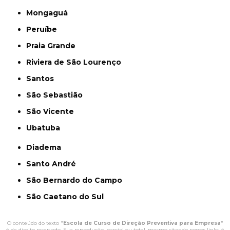
Mongaguá
Peruíbe
Praia Grande
Riviera de São Lourenço
Santos
São Sebastião
São Vicente
Ubatuba
Diadema
Santo André
São Bernardo do Campo
São Caetano do Sul
O conteúdo do texto "
Escola de Curso de Direção Preventiva para Empresa
"
é de direito reservado. Sua reprodução, parcial ou total, mesmo citando nossos links, é