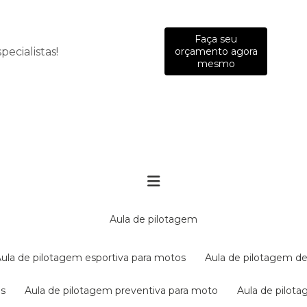
Faça seu
ecialistas!
orçamento agora
mesmo
aula de pilotagem
aula de pilotagem esportiva para motos
aula de pilotagem de
es
aula de pilotagem preventiva para moto
aula de pilo