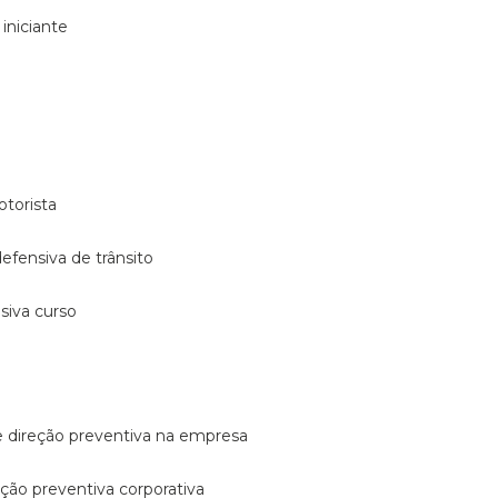
 iniciante
otorista
 defensiva de trânsito
nsiva curso
e direção preventiva na empresa
reção preventiva corporativa