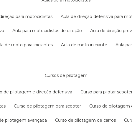
aulas para motociclistas
 direção para motociclistas
aula de direção defensiva para mot
iva
aula para motociclistas de direção
aula de direção pr
ula de moto para iniciantes
aula de moto iniciante
aula p
cursos de pilotagem
so de pilotagem e direção defensiva
curso para pilotar scoo
tas
curso de pilotagem para scooter
curso de pilotagem
 de pilotagem avançada
curso de pilotagem de carros
cu