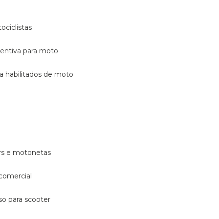
ociclistas
eventiva para moto
ara habilitados de moto
ters e motonetas
 comercial
rso para scooter