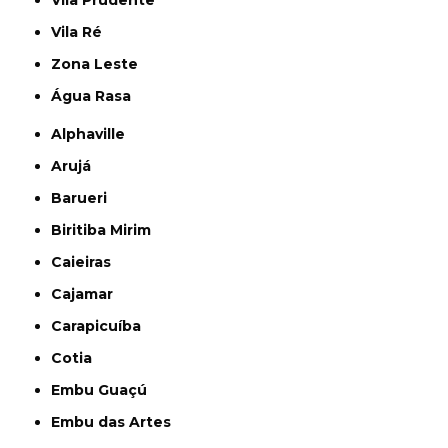
Vila Prudente
Vila Ré
Zona Leste
Água Rasa
Alphaville
Arujá
Barueri
Biritiba Mirim
Caieiras
Cajamar
Carapicuíba
Cotia
Embu Guaçú
Embu das Artes