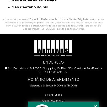
São Caetano do Sul
O conteúdo do texto "
Direção Defensiva Motorista Santa Efigênia
" é de direito
reservado. Sua reprodução, parcial ou total, mesmo citando nossos links, é proibida
sem a autorização do autor. Crime de violação de direito autoral – artigo 184 do
Código Penal –
Lei 9610/98 - Lei de direitos autorais
.
ENDEREÇO
Av. Cruzeiro do Sul, 1100, Shopping D, Piso G3 - Canindé São Paulo -
SP - CEP: 04648-071
HORÁRIO DE ATENDIMENTO
Segunda à Sexta: 9:00h às 18:00h
CONTATO
(11) 99458-7351
cursoabtrans@gmail.com