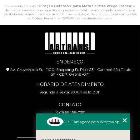
O conteúdo do texto "
Direção Defensiva para Motociclistas Preço Franca
" é
de direito reservado. Sua reprodução, parcial ou total, mesmo citando nossos links, é
proibida sem a autorização do autor. Crime de violação de direito autoral – artigo 184
do Código Penal –
Lei 9610/98 - Lei de direitos autorais
.
ENDEREÇO
Av. Cruzeiro do Sul, 1100, Shopping D, Piso G3 - Canindé São Paulo -
SP - CEP: 04648-071
HORÁRIO DE ATENDIMENTO
Segunda à Sexta: 9:00h às 18:00h
CONTATO
(11) 99458-7351
cursoabtrans@gmail.com
Olá! Fale agora pelo WhatsApp
MENU