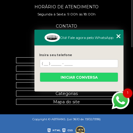
HORÁRIO DE ATENDIMENTO
Segunda à Sexta: 9:00h às 18:00h
CONTATO
(11) 99458-7351
Olá! Fale agora pelo WhatsApp
cursoabtrans@gmail.com
MENU
Insira seu telefone
Home
Empresa
Galeria
INICIAR CONVERSA
Contato
1
Categorias
Mapa do site
Copyright © ABTRANS. (Lei 9610 de 19/02/1998)
HTML
CSS