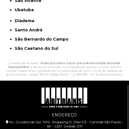
São Vicente
Ubatuba
Diadema
Santo André
São Bernardo do Campo
São Caetano do Sul
O conteúdo do texto "
Onde Encontro Curso para Motociclista Iniciante
Sapopemba
" é de direito reservado. Sua reprodução, parcial ou total, mesmo
citando nossos links, é proibida sem a autorização do autor. Crime de violação de
direito autoral – artigo 184 do Código Penal –
Lei 9610/98 - Lei de direitos autorais
.
ENDEREÇO
Av. Cruzeiro do Sul, 1100, Shopping D, Piso G3 - Canindé São Paulo -
SP - CEP: 04648-071