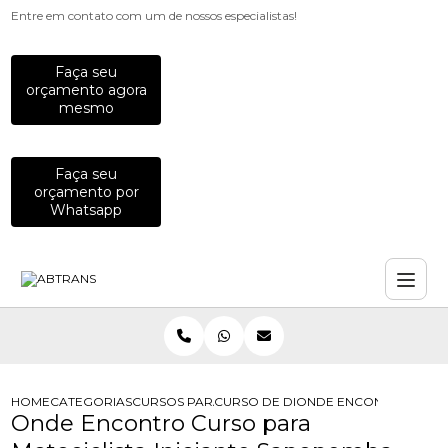
Entre em contato com um de nossos especialistas!
Faça seu
orçamento agora
mesmo
Faça seu
orçamento por
Whatsapp
HOME
CATEGORIAS
CURSOS PARA MOTOCICLISTAS
CURSO DE DIRECAO PREVENTIVA PA
ONDE ENCONTRO CURSO
Onde Encontro Curso para