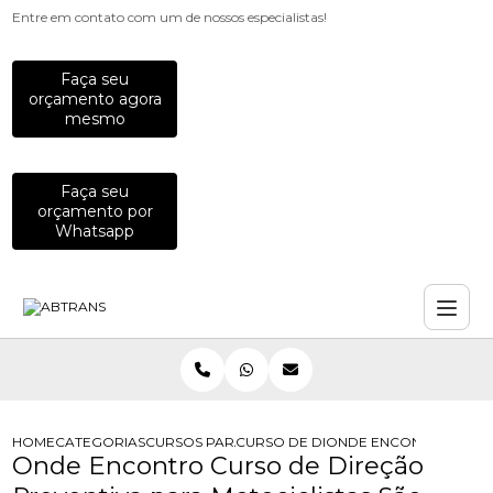
Entre em contato com um de nossos especialistas!
Faça seu
orçamento agora
mesmo
Faça seu
orçamento por
Whatsapp
HOME
CATEGORIAS
CURSOS PARA MOTOCICLISTAS
CURSO DE DIRECAO PREVENTIVA PA
ONDE ENCONTRO CURSO
Onde Encontro Curso de Direção