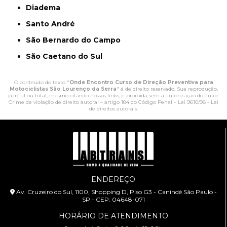
Diadema
Santo André
São Bernardo do Campo
São Caetano do Sul
O conteúdo do texto "
Onde Encontro Curso de Direção Preventiva para
Motociclistas São Lourenço da Serra
" é de direito reservado. Sua reprodução,
parcial ou total, mesmo citando nossos links, é proibida sem a autorização do autor.
Crime de violação de direito autoral – artigo 184 do Código Penal –
Lei 9610/98 - Lei
de direitos autorais
.
ENDEREÇO
Av. Cruzeiro do Sul, 1100, Shopping D, Piso G3 - Canindé São Paulo -
SP - CEP: 04648-071
HORÁRIO DE ATENDIMENTO