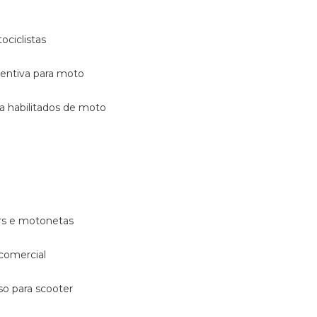
ociclistas
eventiva para moto
ara habilitados de moto
ters e motonetas
 comercial
rso para scooter