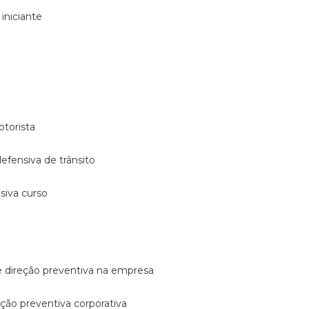
 iniciante
otorista
 defensiva de trânsito
nsiva curso
e direção preventiva na empresa
reção preventiva corporativa