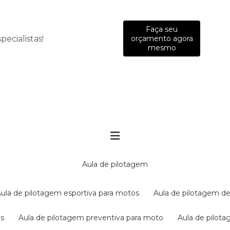
Faça seu
ecialistas!
orçamento agora
mesmo
aula de pilotagem
aula de pilotagem esportiva para motos
aula de pilotagem de
es
aula de pilotagem preventiva para moto
aula de pilo