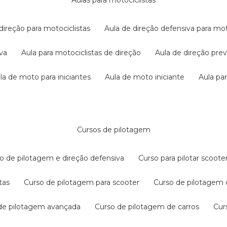
aulas para motociclistas
 direção para motociclistas
aula de direção defensiva para mot
iva
aula para motociclistas de direção
aula de direção pr
ula de moto para iniciantes
aula de moto iniciante
aula p
cursos de pilotagem
so de pilotagem e direção defensiva
curso para pilotar scoo
tas
curso de pilotagem para scooter
curso de pilotagem
 de pilotagem avançada
curso de pilotagem de carros
cu