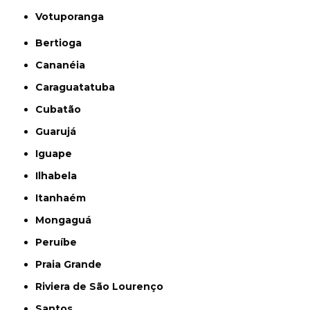
Votuporanga
Bertioga
Cananéia
Caraguatatuba
Cubatão
Guarujá
Iguape
Ilhabela
Itanhaém
Mongaguá
Peruíbe
Praia Grande
Riviera de São Lourenço
Santos