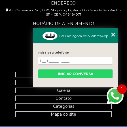
ENDEREÇO
Av. Cruzeiro do Sul, 1100, Shopping D, Piso G3 - Canindé São Paulo -
SP - CEP: 04648-071
HORÁRIO DE ATENDIMENTO
Segunda à Sexta: 9:00h às 18:00h
Olá! Fale agora pelo WhatsApp
CONTATO
(11) 99458-7351
Insira seu telefone
cursoabtrans@gmail.com
MENU
INICIAR CONVERSA
Home
Empresa
1
Galeria
Contato
Categorias
Mapa do site