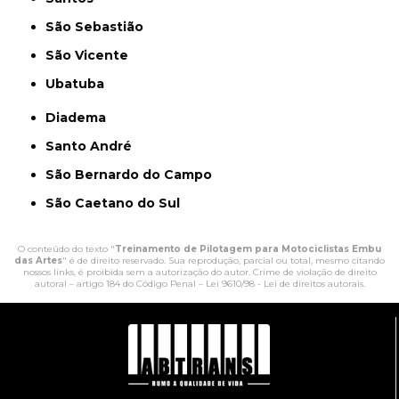
São Sebastião
São Vicente
Ubatuba
Diadema
Santo André
São Bernardo do Campo
São Caetano do Sul
O conteúdo do texto "
Treinamento de Pilotagem para Motociclistas Embu
das Artes
" é de direito reservado. Sua reprodução, parcial ou total, mesmo citando
nossos links, é proibida sem a autorização do autor. Crime de violação de direito
autoral – artigo 184 do Código Penal –
Lei 9610/98 - Lei de direitos autorais
.