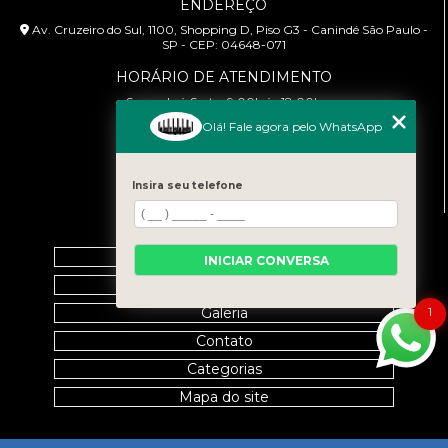
ENDEREÇO
Av. Cruzeiro do Sul, 1100, Shopping D, Piso G3 - Canindé São Paulo -
SP - CEP: 04648-071
HORÁRIO DE ATENDIMENTO
Segunda à Sexta: 9:00h às 18:00h
Olá! Fale agora pelo WhatsApp
CONTATO
(11) 99458-7351
Insira seu telefone
cursoabtrans@gmail.com
MENU
Home
INICIAR CONVERSA
Empresa
1
Galeria
Contato
Categorias
Mapa do site