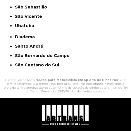
São Sebastião
São Vicente
Ubatuba
Diadema
Santo André
São Bernardo do Campo
São Caetano do Sul
O conteúdo do texto "
Curso para Motociclista em Sp Alto de Pinheiros
" é de
direito reservado. Sua reprodução, parcial ou total, mesmo citando nossos links, é
proibida sem a autorização do autor. Crime de violação de direito autoral – artigo 184
do Código Penal –
Lei 9610/98 - Lei de direitos autorais
.