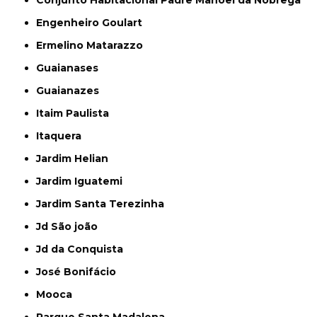
Conjunto Habitacional Padre Manoel da Nóbrega
Engenheiro Goulart
Ermelino Matarazzo
Guaianases
Guaianazes
Itaim Paulista
Itaquera
Jardim Helian
Jardim Iguatemi
Jardim Santa Terezinha
Jd São joão
Jd da Conquista
José Bonifácio
Mooca