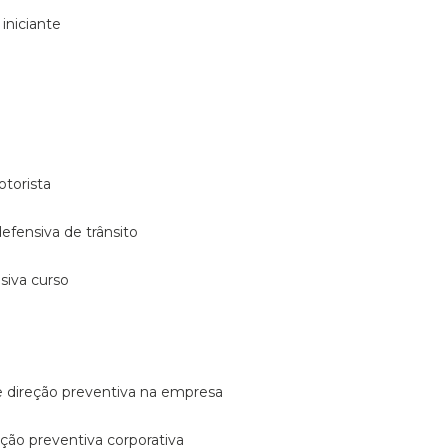
 iniciante
otorista
 defensiva de trânsito
nsiva curso
e direção preventiva na empresa
reção preventiva corporativa