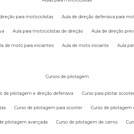
aulas para motociclistas
 direção para motociclistas
aula de direção defensiva para mot
iva
aula para motociclistas de direção
aula de direção pr
ula de moto para iniciantes
aula de moto iniciante
aula p
cursos de pilotagem
so de pilotagem e direção defensiva
curso para pilotar scoo
tas
curso de pilotagem para scooter
curso de pilotagem
 de pilotagem avançada
curso de pilotagem de carros
cu