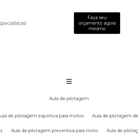
Faça seu
ecialistas!
orçamento agora
mesmo
aula de pilotagem
aula de pilotagem esportiva para motos
aula de pilotagem de
es
aula de pilotagem preventiva para moto
aula de pilo