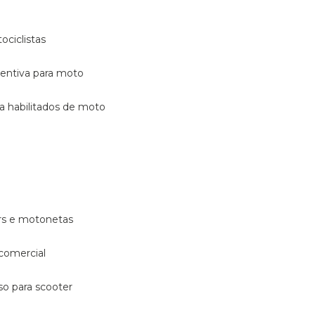
ociclistas
eventiva para moto
ara habilitados de moto
ters e motonetas
 comercial
rso para scooter