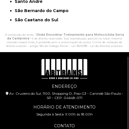
Santo André
São Bernardo do Campo
São Caetano do Sul
O conteúdo do texto "
Onde Encontrar Treinamento para Motociclista Serra
da Cantareira
" é de direito reservado. Sua reprodução, parcial ou total, mesmo
citando nossos links, é proibida sem a autorização do autor. Crime de violação de
direito autoral – artigo 184 do Código Penal –
Lei 9610/98 - Lei de direitos autorais
.
ENDEREÇO
Av. Cruzeiro do Sul, 1100, Shopping D, Piso G3 - Canindé São Paulo -
SP - CEP: 04648-071
HORÁRIO DE ATENDIMENTO
Segunda à Sexta: 9:00h às 18:00h
CONTATO