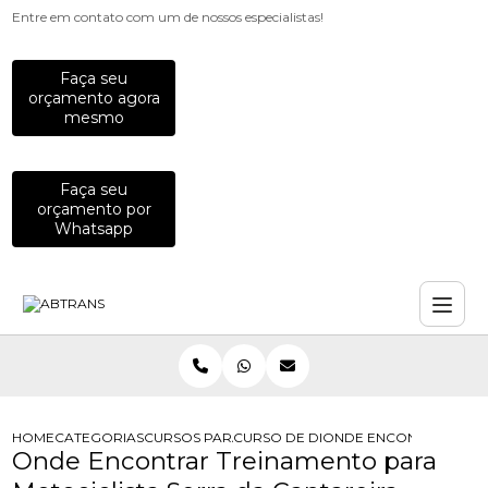
Entre em contato com um de nossos especialistas!
Faça seu
orçamento agora
mesmo
Faça seu
orçamento por
Whatsapp
HOME
CATEGORIAS
CURSOS PARA MOTOCICLISTAS
CURSO DE DIRECAO PREVENTIVA PA
ONDE ENCONTRAR TREI
Onde Encontrar Treinamento para