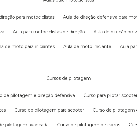
aulas para motociclistas
 direção para motociclistas
aula de direção defensiva para mot
iva
aula para motociclistas de direção
aula de direção pr
ula de moto para iniciantes
aula de moto iniciante
aula p
cursos de pilotagem
so de pilotagem e direção defensiva
curso para pilotar scoo
tas
curso de pilotagem para scooter
curso de pilotagem
 de pilotagem avançada
curso de pilotagem de carros
cu