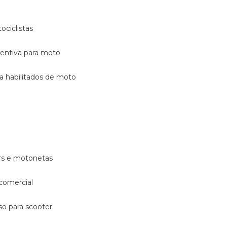
ociclistas
eventiva para moto
ara habilitados de moto
ters e motonetas
 comercial
rso para scooter