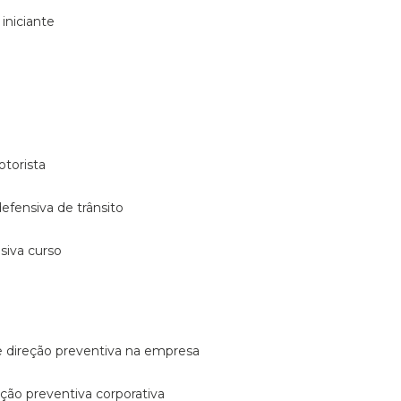
 iniciante
otorista
 defensiva de trânsito
nsiva curso
e direção preventiva na empresa
reção preventiva corporativa