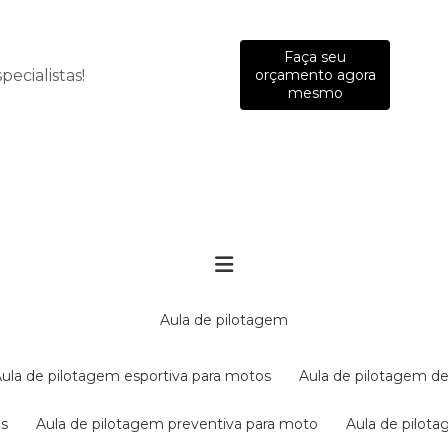
Faça seu
ecialistas!
orçamento agora
mesmo
aula de pilotagem
aula de pilotagem esportiva para motos
aula de pilotagem de
es
aula de pilotagem preventiva para moto
aula de pilo