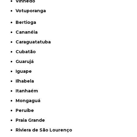
Vinhedo
Votuporanga
Bertioga
Cananéia
Caraguatatuba
Cubatão
Guarujá
Iguape
Ilhabela
Itanhaém
Mongaguá
Peruíbe
Praia Grande
Riviera de São Lourenço