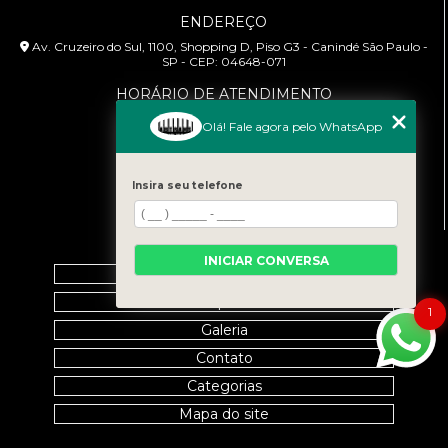
ENDEREÇO
Av. Cruzeiro do Sul, 1100, Shopping D, Piso G3 - Canindé São Paulo -
SP - CEP: 04648-071
HORÁRIO DE ATENDIMENTO
Segunda à Sexta: 9:00h às 18:00h
Olá! Fale agora pelo WhatsApp
CONTATO
(11) 99458-7351
Insira seu telefone
cursoabtrans@gmail.com
MENU
INICIAR CONVERSA
Home
Empresa
1
Galeria
Contato
Categorias
Mapa do site