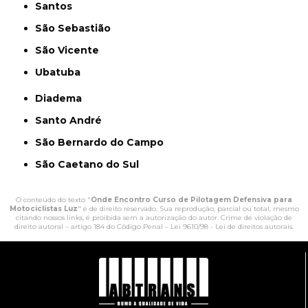
Santos
São Sebastião
São Vicente
Ubatuba
Diadema
Santo André
São Bernardo do Campo
São Caetano do Sul
O conteúdo do texto "
Onde Encontro Curso de Pilotagem Defensiva para
Motociclistas Luz
" é de direito reservado. Sua reprodução, parcial ou total, mesmo
citando nossos links, é proibida sem a autorização do autor. Crime de violação de
direito autoral – artigo 184 do Código Penal –
Lei 9610/98 - Lei de direitos autorais
.