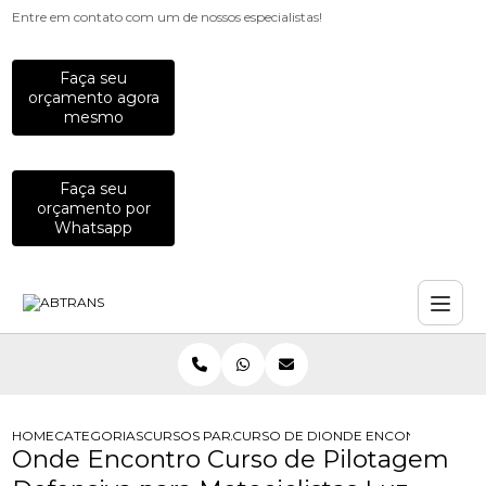
Entre em contato com um de nossos especialistas!
Faça seu
orçamento agora
mesmo
Faça seu
orçamento por
Whatsapp
HOME
CATEGORIAS
CURSOS PARA MOTOCICLISTAS
CURSO DE DIRECAO PREVENTIVA PA
ONDE ENCONTRO CURSO
Onde Encontro Curso de Pilotagem