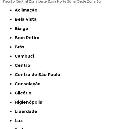
Região Central
Zona Leste
Zona Norte
Zona Oeste
Zona Sul
Aclimação
Bela Vista
Bixiga
Bom Retiro
Brás
Cambuci
Centro
Centro de São Paulo
Consolação
Glicério
Higienópolis
Liberdade
Luz