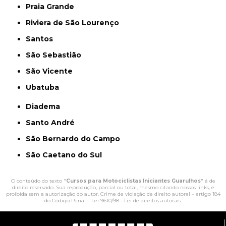
Praia Grande
Riviera de São Lourenço
Santos
São Sebastião
São Vicente
Ubatuba
Diadema
Santo André
São Bernardo do Campo
São Caetano do Sul
O conteúdo do texto "
Cursos para Motociclistas Iniciantes Guarulhos
" é de
direito reservado. Sua reprodução, parcial ou total, mesmo citando nossos links, é
proibida sem a autorização do autor. Crime de violação de direito autoral – artigo 184
do Código Penal –
Lei 9610/98 - Lei de direitos autorais
.