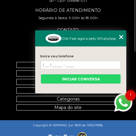
SP - CEP: 04648-071
HORÁRIO DE ATENDIMENTO
Segunda à Sexta: 9:00h às 18:00h
CONTATO
(11) 99458-7351
Olá! Fale agora pelo WhatsApp
cursoabtrans@gmail.com
MENU
Insira seu telefone
Home
Empresa
INICIAR CONVERSA
Galeria
Contato
1
Categorias
Mapa do site
Copyright © ABTRANS. (Lei 9610 de 19/02/1998)