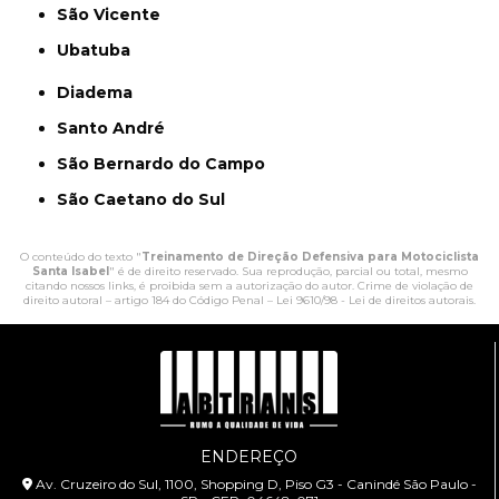
São Vicente
Ubatuba
Diadema
Santo André
São Bernardo do Campo
São Caetano do Sul
O conteúdo do texto "
Treinamento de Direção Defensiva para Motociclista
Santa Isabel
" é de direito reservado. Sua reprodução, parcial ou total, mesmo
citando nossos links, é proibida sem a autorização do autor. Crime de violação de
direito autoral – artigo 184 do Código Penal –
Lei 9610/98 - Lei de direitos autorais
.
ENDEREÇO
Av. Cruzeiro do Sul, 1100, Shopping D, Piso G3 - Canindé São Paulo -