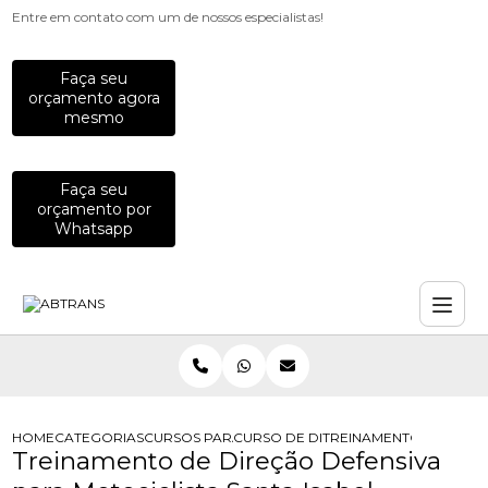
Entre em contato com um de nossos especialistas!
Faça seu
orçamento agora
mesmo
Faça seu
orçamento por
Whatsapp
HOME
CATEGORIAS
CURSOS PARA MOTOCICLISTAS
CURSO DE DIRECAO PREVENTIVA PA
TREINAMENTO DE DIREC
Treinamento de Direção Defensiva