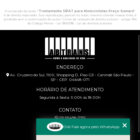
O conteúdo do texto "
Treinamento SIPAT para Motociclistas Preço Sumaré
"
é de direito reservado. Sua reprodução, parcial ou total, mesmo citando nossos links, é
proibida sem a autorização do autor. Crime de violação de direito autoral – artigo 184
do Código Penal –
Lei 9610/98 - Lei de direitos autorais
.
ENDEREÇO
Av. Cruzeiro do Sul, 1100, Shopping D, Piso G3 - Canindé São Paulo -
SP - CEP: 04648-071
HORÁRIO DE ATENDIMENTO
Segunda à Sexta: 9:00h às 18:00h
CONTATO
(11) 99458-7351
cursoabtrans@gmail.com
Olá! Fale agora pelo WhatsApp
MENU