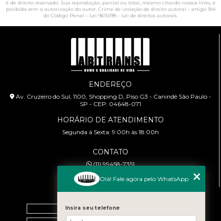
é de direito reservado. Sua reprodução, parcial ou total, mesmo citando nossos links, é
proibida sem a autorização do autor. Crime de violação de direito autoral – artigo 184
do Código Penal –
Lei 9610/98 - Lei de direitos autorais
.
ENDEREÇO
Av. Cruzeiro do Sul, 1100, Shopping D, Piso G3 - Canindé São Paulo -
SP - CEP: 04648-071
HORÁRIO DE ATENDIMENTO
Segunda à Sexta: 9:00h às 18:00h
CONTATO
(11) 99458-7351
cursoabtrans@gmail.com
Olá! Fale agora pelo WhatsApp
MENU
Home
Insira seu telefone