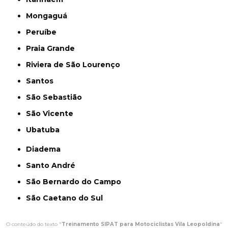
Mongaguá
Peruíbe
Praia Grande
Riviera de São Lourenço
Santos
São Sebastião
São Vicente
Ubatuba
Diadema
Santo André
São Bernardo do Campo
São Caetano do Sul
O conteúdo do texto "
Treinamento SIPAT para Motociclistas Vila Leopoldina
"