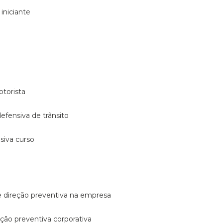
 iniciante
otorista
 defensiva de trânsito
nsiva curso
e direção preventiva na empresa
reção preventiva corporativa