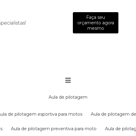
Faça seu
ecialistas!
orçamento agora
mesmo
aula de pilotagem
aula de pilotagem esportiva para motos
aula de pilotagem de
es
aula de pilotagem preventiva para moto
aula de pilo