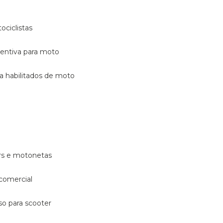
ociclistas
eventiva para moto
ara habilitados de moto
ters e motonetas
 comercial
rso para scooter