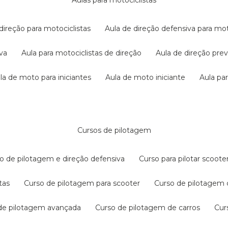
aulas para motociclistas
 direção para motociclistas
aula de direção defensiva para mot
iva
aula para motociclistas de direção
aula de direção pr
ula de moto para iniciantes
aula de moto iniciante
aula p
cursos de pilotagem
so de pilotagem e direção defensiva
curso para pilotar scoo
tas
curso de pilotagem para scooter
curso de pilotagem
 de pilotagem avançada
curso de pilotagem de carros
cu