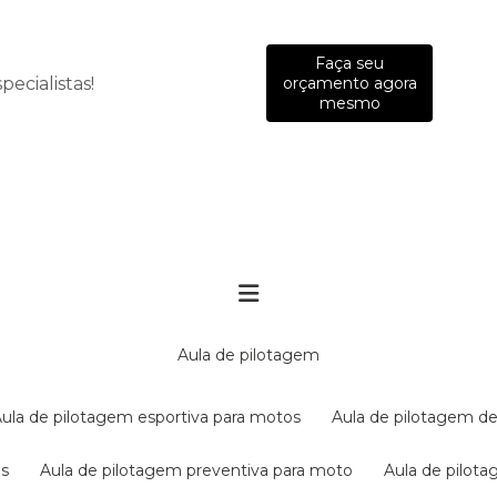
Faça seu
ecialistas!
orçamento agora
mesmo
aula de pilotagem
aula de pilotagem esportiva para motos
aula de pilotagem de
es
aula de pilotagem preventiva para moto
aula de pilo