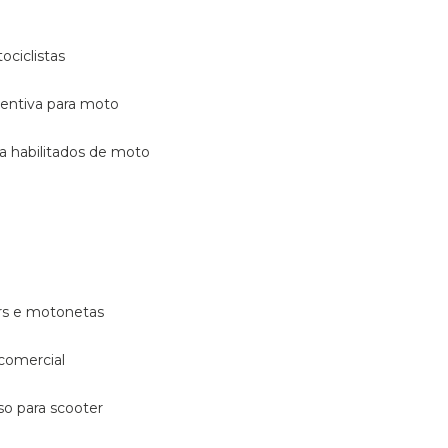
ociclistas
eventiva para moto
ara habilitados de moto
ters e motonetas
 comercial
rso para scooter