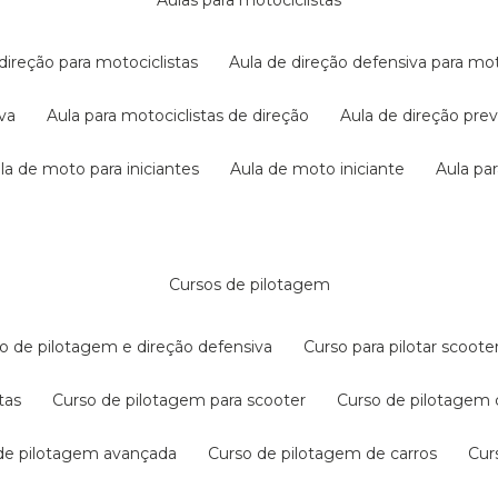
aulas para motociclistas
 direção para motociclistas
aula de direção defensiva para mot
iva
aula para motociclistas de direção
aula de direção pr
ula de moto para iniciantes
aula de moto iniciante
aula p
cursos de pilotagem
so de pilotagem e direção defensiva
curso para pilotar scoo
tas
curso de pilotagem para scooter
curso de pilotagem
 de pilotagem avançada
curso de pilotagem de carros
cu