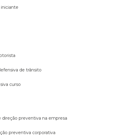
 iniciante
otorista
 defensiva de trânsito
nsiva curso
e direção preventiva na empresa
reção preventiva corporativa